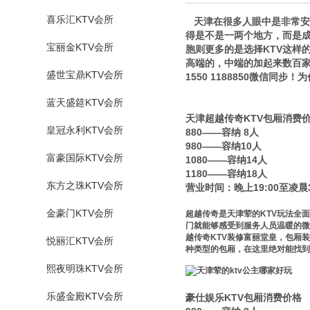
喜乐汇KTV会所
天津在很多人眼中是非常安
得是不是一两个地方，而是
宝丽金KTV会所
胞则更多的是选择KTV这样
高端的，中端的加起来数百家
盛世宝鼎KTV会所
1550 1188850微信同
蓝天盛筵KTV会所
天津超越传奇KTV包厢消费
皇冠永利KTV会所
880——容纳 8人
980——容纳10人
富豪国际KTV会所
1080——容纳14人
1180——容纳18人
东方之珠KTV会所
营业时间：晚上19:00至凌晨3
金豪门KTV会所
超越传奇是天津荤的KTV玩法全
门就能够感受到服务人员温暖的微
越传奇KTV装修富丽堂皇，包厢
悦丽汇KTV会所
种类型的包厢，在这里绝对能找到
熙夜明珠KTV会所
乐盛金殿KTV会所
豪仕娱乐KTV包厢消费价格