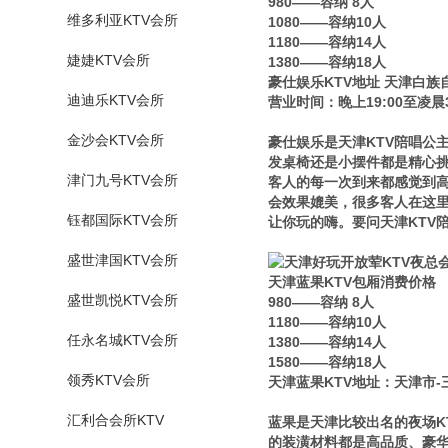
980——容纳 8人
维多利亚KTV会所
1080——容纳10人
1180——容纳14人
婕婕KTV会所
1380——容纳18人
豪仕娱乐KTV地址 天津白族自
迪迪乐KTV会所
营业时间：晚上19:00至凌晨3
金沙会KTV会所
豪仕娱乐是天津KTV陪唱公
发桌椅还是小摆件都是精心挑
津门九号KTV会所
客人的每一次到来都感觉到高
会效果媲美，很多客人在这
钰都国际KTV会所
让你玩的嗨。要问天津KTV
盛世津国KTV会所
天津蓝果KTV包厢消费价格
盛世凯悦KTV会所
980——容纳 8人
1180——容纳10人
任永名城KTV会所
1380——容纳14人
1580——容纳18人
领秀KTV会所
天津蓝果KTV地址：天津市-三
汇利合会所KTV
蓝果是天津比较出名的夜场K
的装潢材料都是高品质、豪