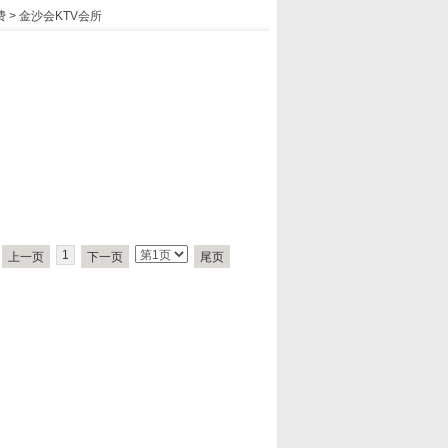
费
>
金沙会KTV会所
1
上一页
下一页
尾页