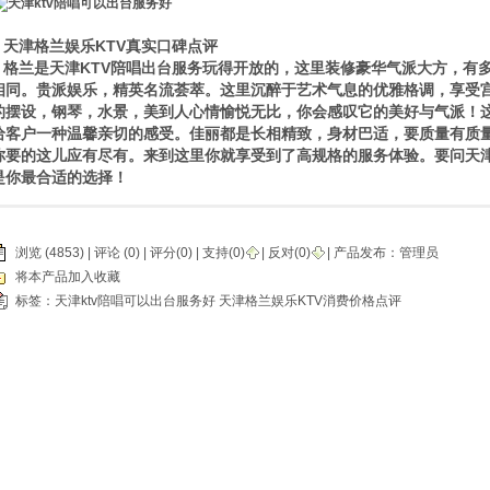
天津格兰娱乐KTV真实口碑点评
格兰是天津KTV陪唱出台服务玩得开放的，这里装修豪华气派大方，有
相同。贵派娱乐，精英名流荟萃。这里沉醉于艺术气息的优雅格调，享受
的摆设，钢琴，水景，美到人心情愉悦无比，你会感叹它的美好与气派！这
给客户一种温馨亲切的感受。佳丽都是长相精致，身材巴适，要质量有质
你要的这儿应有尽有。来到这里你就享受到了高规格的服务体验。要问天津
是你最合适的选择！
浏览 (4853) |
评论
(0) | 评分(0) |
支持(
0
)
|
反对(
0
)
| 产品发布：
管理员
将本产品加入收藏
标签：
天津ktv陪唱可以出台服务好
天津格兰娱乐KTV消费价格点评