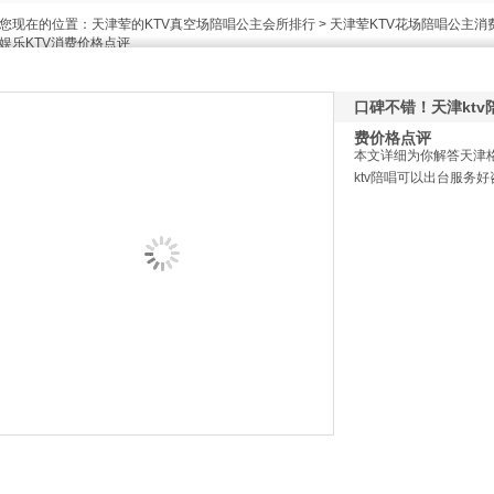
您现在的位置：
天津荤的KTV真空场陪唱公主会所排行
>
天津荤KTV花场陪唱公主消
娱乐KTV消费价格点评
口碑不错！天津ktv
费价格点评
本文详细为你解答天津格
ktv陪唱可以出台服务好咨