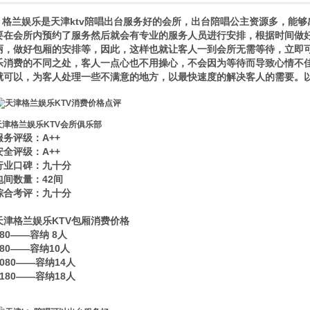
格兰娱乐是天津ktv陪唱出台服务好的会所，出台陪唱公主资源多，能够
要在会所内预约了服务然后就会有专业的服务人员进行安排，根据时间做
丽，做好包厢的安排等，因此，这样也就让客人一到会所无需等待，立即
乐消费的不同之处，客人一点心也不用操心，不会因为等待而导致心情不
就可以，为客人处理一些不满意的地方，以最快速度的解决客人的需要。
天津格兰娱乐KTV会所俱乐部
服务评级：A++
安全评级：A++
行业口碑：九十分
包间数量：42间
综合考评：九十分
天津格兰娱乐KTV包厢消费价格
880——容纳 8人
980——容纳10人
1080——容纳14人
1180——容纳18人